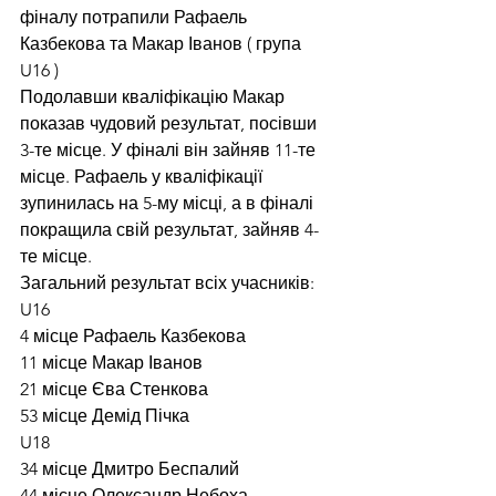
фіналу потрапили Рафаель 
Казбекова та Макар Іванов ( група 
U16 )
Подолавши кваліфікацію Макар 
показав чудовий результат, посівши 
3-те місце. У фіналі він зайняв 11-те 
місце. Рафаель у кваліфікації 
зупинилась на 5-му місці, а в фіналі 
покращила свій результат, зайняв 4-
те місце.
Загальний результат всіх учасників:
U16
4 місце Рафаель Казбекова
11 місце Макар Іванов
21 місце Єва Стенкова
53 місце Демід Пічка
U18
34 місце Дмитро Беспалий
44 місце Олександр Небоха