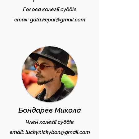
Голова колегії суддів
email:
gala.kepar@gmail.com
Бондарев Микола
Член колегії суддів
email:
luckynickybon@gmail.com