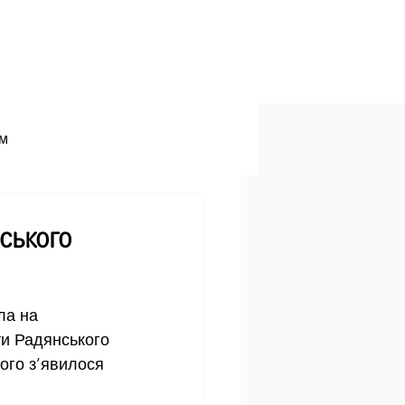
азіння
Янголи
Контакти
зм
ського
ла на 
и Радянського 
ого з’явилося 