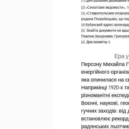
[1] Центральний державний іст
[2] «Сенатские ведомости», 18
[3] «Ставропольские епархиаль
родини Погребецьких, що пер
[4] Кубанский адрес-календар
[5]  Знайти документи не вд
Павлом Захаровим, Григоріє
[6]  Див.примітку 5.
Ера у
Персону Михайла По
енергійного організ
яка опинилася на св
Наприкінці 1920-х т
різноманітні експед
Воєнні, наукові, г
гучних заходів: ві
встановлює рекорд 
радянських льотчик