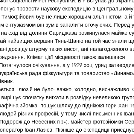
кої Соціалістичної Республіки. Він вступає до Українсь
опонує провести наукову експедицію в Центральному 
Тимофійович був не лише хорошим альпіністом, а й
їм ентузіазмом він зумів запалити оточуючих. Перед у
е на схід від долини Сариджаза розкинулася майже су
рай найвищих вершин Тянь-Шаню на той час знали ще
 ані досвіду штурму таких висот, ані налагодженого 
рядження. Клімат цієї місцевості також залишався 
отягнулося очікування, а у 1929 році уряд затвердив
українська рада фізкультури та товариство «Динамо
івник.
ається, ілюзій не було: важко, холодно, виснажливо.
 вирішує спочатку виїхати в розвідку невеликою груп
рафічна зйомка, пошук шляху до підніжжя гори Хан-Те
 людей різних професій, у тому числі письменник Іван
Подорож до Небесних гір»), майстер фотозйомки Серг
оператор Іван Лазієв. Пізніше до експедиції приєднує