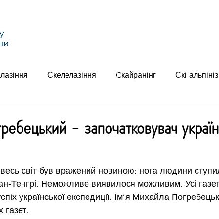
Головна
Федерація
Альпінізм
Скелел
лазіння
Скелелазіння
Cкайранінг
Скі-альпіні
ребецький - започатковувач україн
у весь світ був вражений новиною: нога людини ступи
ан-Тенгрі. Неможливе виявилося можливим. Усі газет
спіх української експедиції. Ім’я Михайла Погребецьк
 газет.