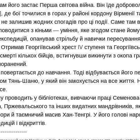
Там його застає Перша світова війна. Він їде доброво
]
, де бої точилися в горах у районі кордону Вірменії т
не залишив жодних спогадів про ці події. Саме там ві
оводитися з кіньми — уміння, яке згодом стане йому 
експедицій, опанував стрільбу й навички пересуванн
Отримав Георгіївський хрест IV ступеня та Георгіївсь
смерті кількох бійців, встигнувши викинути з окопа гр
 поранений.
н повертається до навчання. Тоді відбувається його п
ом Тянь-Шаню, у який він закохується на все життя. Н
се.
у проводить у бібліотеках, вивчаючи праці Семенова
, Пржевальського та інших видатних мандрівників, як
гори й таємничий масив Хан-Тенгрі. У його голові на
ицій і відкриттів.
---------------