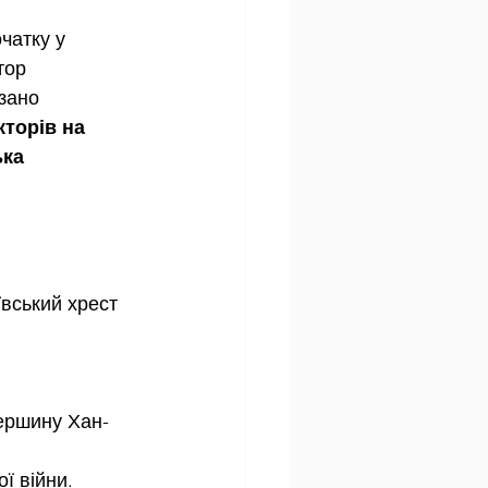
чатку у 
тор 
зано 
торів на 
ка 
ївський хрест 
вершину Хан-
ї війни.