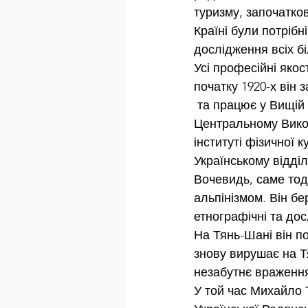
туризму, започатков
Країні були потрібні
дослідження всіх бі
Усі професійні яко
початку 1920-х він
 та працює у Вищій раді у справах фізкультури та спорту при Всеукраїнському 
Центральному Викон
інституті фізичної к
Українському відділ
Вочевидь, саме тоді
альпінізмом. Він бе
етнографічні та дос
На Тянь-Шані він по
знову вирушає на Т
незабутнє враженн
У той час Михайло 