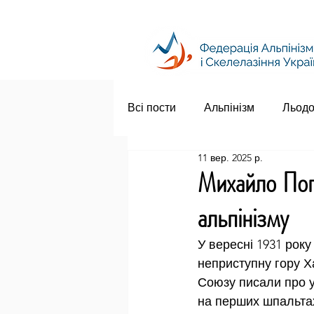
Всі пости
Альпінізм
Льодо
11 вер. 2025 р.
Михайло Пог
альпінізму
У вересні 1931 рок
неприступну гору Х
Союзу писали про у
на перших шпальтах