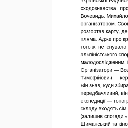
Української Радянсь
сходознавства і пр
Вочевидь, Михайло 
організатором. Сво
розгортав карту, д
пляма. Адже про к
того ж, не існувало
альпіністського спо
малодослідженим. П
Організатори — Все
Тимофійович — кер
Він знав, куди збир
передбачливий, він
експедиції — топог
складу входять сім
(залишив спогади «
Шиманський та кіно