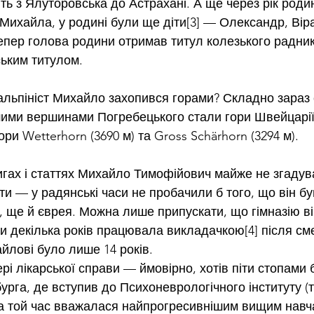
ть з Ялуторовська до Астрахані. А ще через рік роди
Михайла, у родині були ще діти[3] — Олександр, Віра
епер голова родини отримав титул колезького радника,
ьким титулом.
альпініст Михайло захопився горами? Складно зараз с
ими вершинами Погребецького стали гори Швейцарії,
ори Wetterhorn (3690 м) та Gross Schärhorn (3294 м).
нигах і статтях Михайло Тимофійович майже не згадув
ти — у радянські часи не пробачили б того, що він бу
, ще й єврея. Можна лише припускати, що гімназію він
и декілька років працювала викладачкою[4] після сме
айлові було лише 14 років.
рі лікарської справи — ймовірно, хотів піти стопами б
рга, де вступив до Психоневрологічного інституту (т
на той час вважалася найпрогресивнішим вищим навч