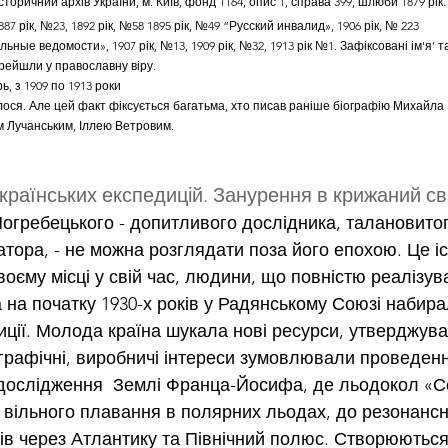
оричний архів України, м. Київ, фонд 1164, опис 1, справа 399, шлюби 1879 рік.
87 рік, №23, 1892 рік, №58 1895 рік, №49 “Русский инвалид», 1906 рік, № 223
ные ведомости», 1907 рік, №13, 1909 рік, №32, 1913 рік №1. Зафіксовані ім'я’ т
ейшли у православну віру. 
ь, з 1909 по 1913 роки
алося. Але цей факт фіксується багатьма, хто писав раніше біографію Михайла 
м Лучанським, Іллею Ветровим.
країнських експедицій. Занурення в крижаний св
гребецького - допитливого дослідника, талановитого
атора, - не можна розглядати поза його епохою. Це і
оєму місці у свій час, людини, що повністю реалізув
а на початку 1930-х років у Радянському Союзі набира
иції. Молода країна шукала нові ресурси, утверджувал
еографічні, виробничі інтереси зумовлювали проведен
д дослідження  Землі Франца-Йосифа, де льодокол «С
вільного плавання в полярних льодах, до резонансн
ів через Атлантику та Північний полюс. Створюються 