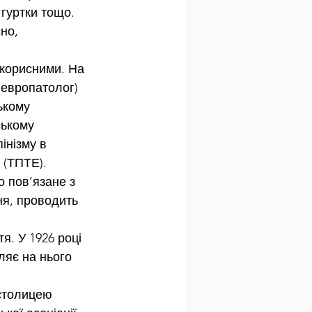
 гуртки тощо. 
но, 
корисними. На 
невропатолог)
ькому 
інізму в 
 (ТПТЕ). 
о пов’язане з 
ня, проводить 
я. У 1926 році 
ляє на нього 
столицею 