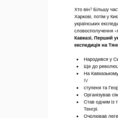
Хто він? Більшу час
Харкові, потім у Ки
українських експеди
словосполучення «
Кавказі, Перший у
експедиція на Тя
Народився у Сиб
Ще до революці
На Кавказькому 
IV 
ступеня та Геор
Організував сім
Став одним із 
Тенгрі.
Очолював легенд