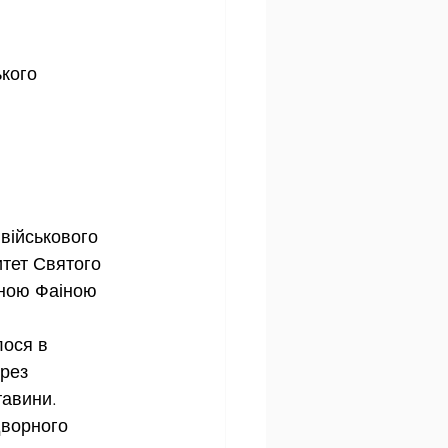
кого 
 військового 
итет Святого 
иною Фаіною 
ося в 
рез 
тавини. 
дворного 