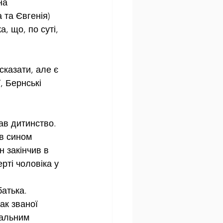
на 
 та Євгенія) 
 що, по суті, 
казати, але є 
 Бернські 
ав дитинство. 
в сином 
 закінчив в 
рті чоловіка у 
атька. 
ак званої 
альним 