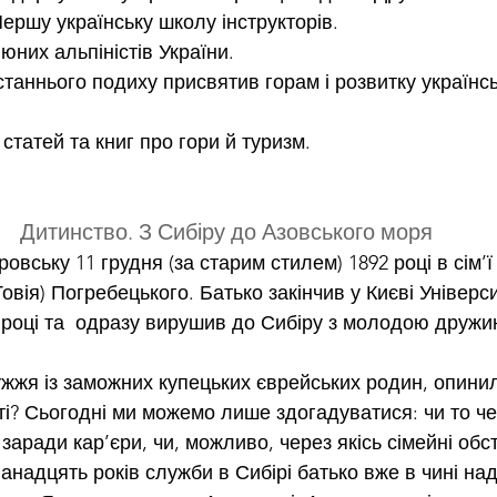
ершу українську школу інструкторів.
юних альпіністів України.
станнього подиху присвятив горам і розвитку українсь
статей та книг про гори й туризм.
Дитинство. З Сибіру до Азовського моря
вську 11 грудня (за старим стилем) 1892 році в сім’ї
Товія) Погребецького. Батько закінчив у Києві Універс
році та  одразу вирушив до Сибіру з молодою друж
жя із заможних купецьких єврейських родин, опинил
ті? Сьогодні ми можемо лише здогадуватися: чи то че
заради кар’єри, чи, можливо, через якісь сімейні обс
анадцять років служби в Сибірі батько вже в чині на