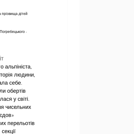
а прізвища дітей 
Погребецького - 
іт
 альпініста, 
сторія людини, 
ала себе.
ли обертів 
ася у світі. 
ня чисельних 
єдов» 
их перельотів 
секції 