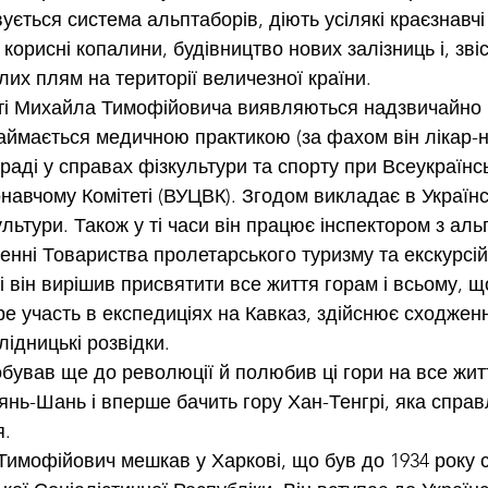
ується система альптаборів, діють усілякі краєзнавчі
 корисні копалини, будівництво нових залізниць і, звіс
лих плям на території величезної країни.
сті Михайла Тимофійовича виявляються надзвичайно 
 займається медичною практикою (за фахом він лікар-
авчому Комітеті (ВУЦВК). Згодом викладає в Українс
ультури. Також у ті часи він працює інспектором з альп
енні Товариства пролетарського туризму та екскурсій
 він вирішив присвятити все життя горам і всьому, щ
ре участь в експедиціях на Кавказ, здійснює сходжен
лідницькі розвідки.
бував ще до революції й полюбив ці гори на все житт
янь-Шань і вперше бачить гору Хан-Тенгрі, яка справ
я.
Тимофійович мешкав у Харкові, що був до 1934 року 