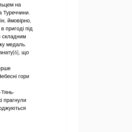
льцем на 
а Туреччини. 
н, ймовірно, 
в пригоді під 
я складним 
ку медаль. 
анату[6], що 
ерше 
ебесні гори 
-Тянь-
і прагнули 
роджуються 