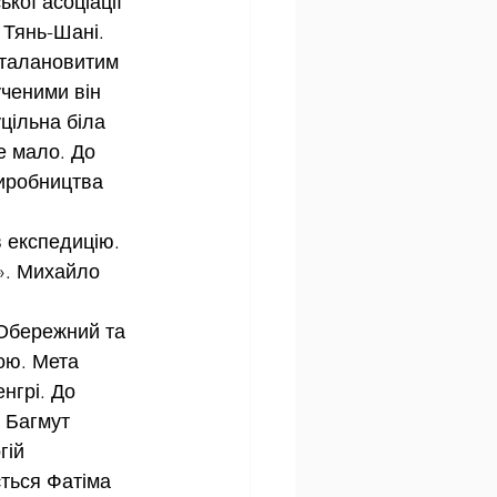
кої асоціації 
Тянь-Шані. 
 талановитим 
ченими він 
цільна біла 
 мало. До 
виробництва 
 експедицію. 
». Михайло 
 Обережний та 
ою. Мета 
нгрі. До 
 Багмут 
ій 
ться Фатіма 