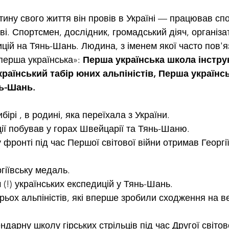
тину свого життя він провів в Україні — працював спо
єві. Спортсмен, дослідник, громадський діяч, організа
цій на Тянь-Шань. Людина, з іменем якої часто пов'я
перша українська»:
 Перша українська школа інструк
країнський табір юних альпіністів, Перша українсь
нь-Шань.
ірі , в родині, яка переїхала з України.
ї побував у горах Швейцарії та Тянь-Шаню.
фронті під час Першої світової війни отримав Георгі
гіївську медаль.
 (!) українських експедицій у Тянь-Шань.
трьох альпіністів, які вперше зробили сходження на 
арну школу гірських стрільців під час Другої світово