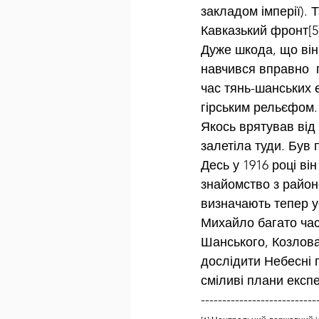
закладом імперії). 
Кавказький фронт
[5
Дуже шкода, що він 
навчився вправно  п
час тянь-шанських 
гірським рельєфом. 
Якось врятував від 
залетіла туди. Був
Десь у 1916 році ві
знайомство з район
визначають тепер у
Михайло багато час
Шанського, Козлова
дослідити Небесні 
сміливі плани експед
---------------------------