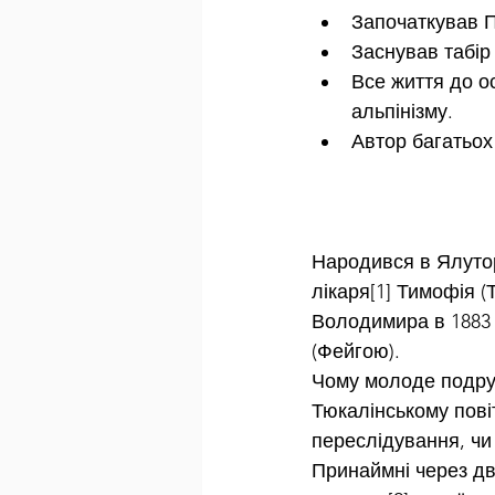
Започаткував П
Заснував табір 
Все життя до о
альпінізму.
Автор багатьох 
Народився в Ялуторо
лікаря[1] Тимофія (
Володимира в 1883 
(Фейгою).
Чому молоде подруж
Тюкалінському пові
переслідування, чи 
Принаймні через дв