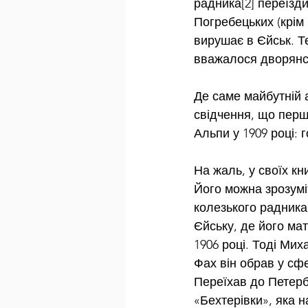
радника[2] переїзди
Погребецьких (крім 
вирушає в Єйськ. Т
вважалося дворянс
Де саме майбутній 
свідчення, що перш
Альпи у 1909 році: г
На жаль, у своїх к
Його можна зрозумі
колезького радника
Єйську, де його мат
1906 році. Тоді Мих
Фах він обрав у сфе
Переїхав до Петербу
«Бехтерівки», яка 