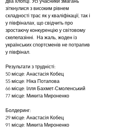
два хлопці. Усі учасники змагань 
зіткнулися з високим рівнем 
складності трас як у кваліфікації, так і 
у півфіналах, що свідчить про 
зростаючу конкуренцію у світовому 
скелелазінні.  На жаль, жоден із 
українських спортсменів не потрапив 
у півфінал. 
Результати з трудністі:
50 місце: Анастасія Кобец
55 місце: Ніка Потапова
66 місце: Ілля Бахмет-Смоленський
77 місце: Микита Мироненко
Болдеринг:
29 місце: Анастасія Кобец
91 місце: Микита Мироненко