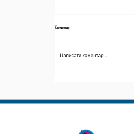
Коментарі
Написати коментар...
Тривають навчально-тренувальні збори
національної збірної зі швидкості!