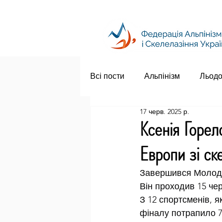
Всі пости
Альпінізм
Льодо
17 черв. 2025 р.
Ксенія Горе
Европи зі ск
Завершився Молодіж
Він проходив 15 че
З 12 спортсменів, я
фіналу потрапило 7 