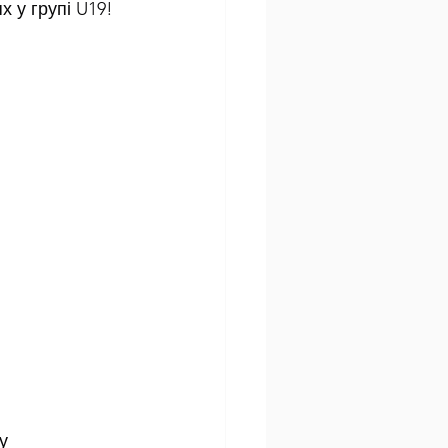
 у групі U19!
у 