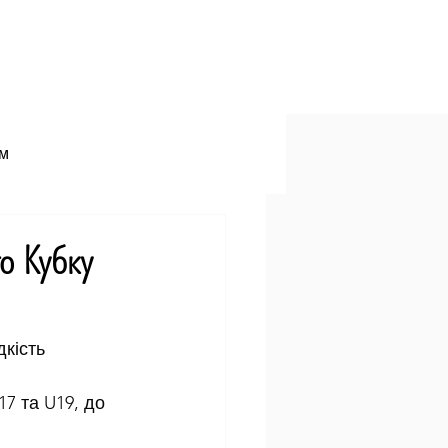
азіння
Янголи
Контакти
зм
о Кубку
кість
17 та U19, до 