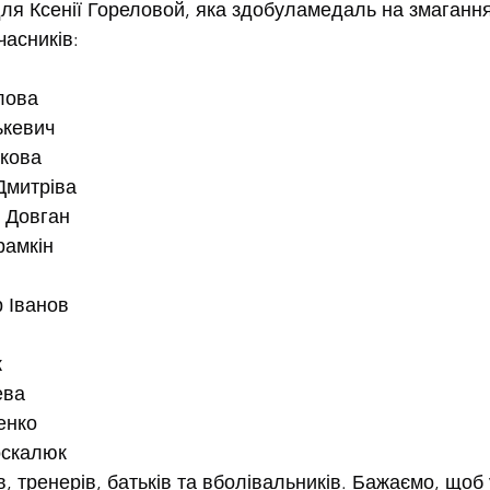
для Ксенії Гореловой, яка здобуламедаль на змаганнях
часників:
елова
ькевич
мкова
 Дмитріва
 Довган
рамкін
 Іванов
к
ева
енко
оскалюк
, тренерів, батьків та вболівальників. Бажаємо, щоб 