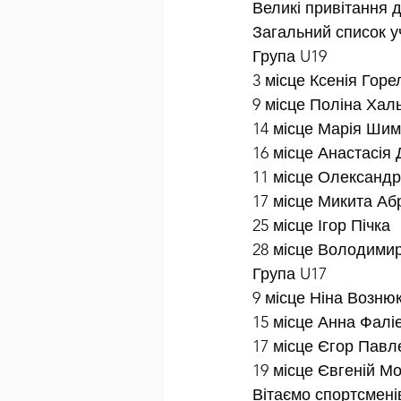
Великі привітання 
Загальний список у
Група U19
3 місце Ксенія Гор
9 місце Поліна Хал
14 місце Марія Ши
16 місце Анастасія
11 місце Олександр
17 місце Микита Аб
25 місце Ігор Пічка
28 місце Володимир
Група U17
9 місце Ніна Возню
15 місце Анна Фалі
17 місце Єгор Павл
19 місце Євгеній М
Вітаємо спортсменів