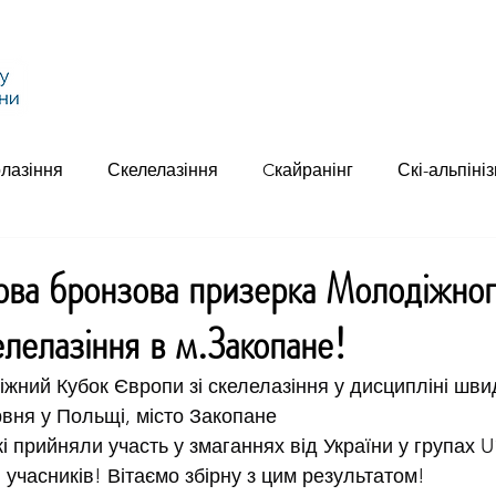
Головна
Федерація
Альпінізм
Скелел
лазіння
Скелелазіння
Cкайранінг
Скі-альпіні
лова бронзова призерка Молодіжног
елелазіння в м.Закопане!
ний Кубок Європи зі скелелазіння у дисципліні швид
рвня у Польщі, місто Закопане
кі прийняли участь у змаганнях від України у групах U
учасників! Вітаємо збірну з цим результатом!