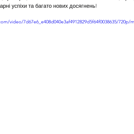
арні успіхи та багато нових досягнень!
ic.com/video/7d67e6_e408d040e3af4912829d5f64f0038635/720p/m