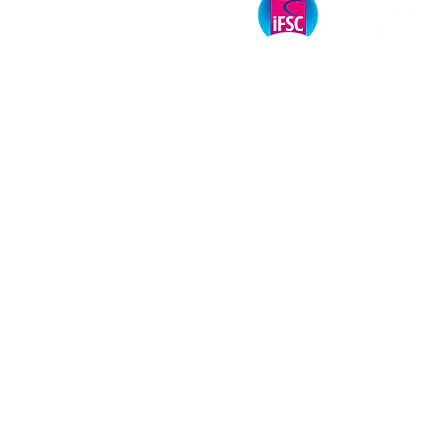
Головна
Федерація
Альпінізм
Скелелазіння
Янголи
Контакти
©
2023 ФАІС
УКРАЇНИ.
ВСІ ПРА