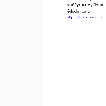
майбутньому були г
@ifsclimbing
https://video.wixstat