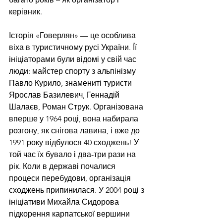
керівник.
Історія «Говерлян» — це особлива 
віха в туристичному русі України. Її 
ініціаторами були відомі у свій час 
люди: майстер спорту з альпінізму 
Павло Курило, знамениті туристи 
Ярослав Базилевич, Геннадій 
Шалаєв, Роман Струк. Організована 
вперше у 1964 році, вона набирала 
розгону, як снігова лавина, і вже до 
1991 року відбулося 40 сходжень! У 
той час їх бувало і два-три рази на 
рік. Коли в державі почалися 
процеси перебудови, організація 
сходжень припинилася. У 2004 році з 
ініціативи Михайла Сидорова 
підкорення карпатської вершини 