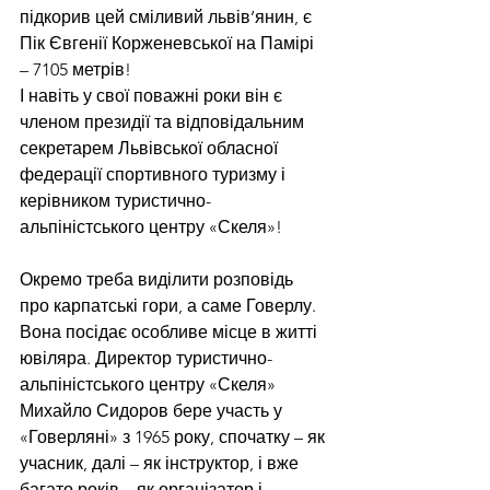
підкорив цей сміливий львів’янин, є 
Пік Євгенії Корженевської на Памірі 
– 7105 метрів!
І навіть у свої поважні роки він є 
членом президії та відповідальним 
секретарем Львівської обласної 
федерації спортивного туризму і 
керівником туристично-
альпіністського центру «Скеля»!
Окремо треба виділити розповідь 
про карпатські гори, а саме Говерлу. 
Вона посідає особливе місце в житті 
ювіляра. Директор туристично-
альпіністського центру «Скеля» 
Михайло Сидоров бере участь у 
«Говерляні» з 1965 року, спочатку – як 
учасник, далі – як інструктор, і вже 
багато років – як організатор і 