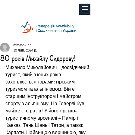
mmashkina
30 лип. 2024 р.
80 років Михайлу Сидорову!
Михайло Миколайович – досвідчений 
турист, який з юних років 
захоплюється горами: гірським 
туризмом та альпінізмом. Він є 
старшим інструктором і майстром 
спорту з альпінізму. На Говерлі був 
майже сто разів! У його гірсько-
туристичному арсеналі – Памір і 
Кавказ, Тянь-Шань і Татри, а також 
Карпати. Найвищою вершиною, яку 