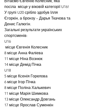
Вітаємо Євгенію Колесник, яка 
посіла  місце у віковій категорії U16! 
У групі U20 срібло здобув Ілля 
Єгоркін, а бронзу – Дарья Ткачова та 
Денис Галюгін.
Загальні результати українських 
спортсменів:
U16
 місце Євгенія Колесник
8 місце Анна Фаліева
11 місце Ніна Вознюк
14 місце Демід Пічка
U18
5 місце Ксенія Горелова
6 місце Ігор Пічка
8 місце Поліна Халькевич
11 місце Марія Шимкова
13 місце Олександр Довгань
17 місце Ярослав Суменкін