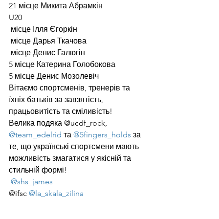
21 місце Микита Абрамкін
U20
 місце Ілля Єгоркін
 місце Дарья Ткачова
 місце Денис Галюгін
5 місце Катерина Голобокова
5 місце Денис Мозолевіч
Вітаємо спортсменів, тренерів та 
їхніх батьків за завзятість, 
працьовитість та сміливість!
Велика подяка @ucdf_rock, 
@team_edelrid
 та 
@5fingers_holds
 за 
те, що українські спортсмени мають 
можливість змагатися у якісній та 
стильній формі!
@shs_james
@ifsc 
@la_skala_zilina