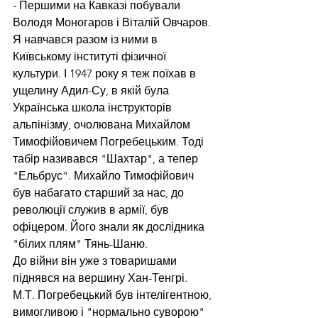
- Першими на Кавказі побували 
Володя Моногаров і Віталій Овчаров. 
Я навчався разом із ними в 
Київському інституті фізичної 
культури. І 1947 року я теж поїхав в 
ущелину Адил-Су, в якій була 
Українська школа інструкторів 
альпінізму, очолювана Михайлом 
Тимофійовичем Погребецьким. Тоді 
табір називався "Шахтар", а тепер 
"Ельбрус". Михайло Тимофійович 
був набагато старший за нас, до 
революції служив в армії, був 
офіцером. Його знали як дослідника 
"білих плям" Тянь-Шаню.
До війни він уже з товаришами 
піднявся на вершину Хан-Тенгрі. 
М.Т. Погребецький був інтелігентною, 
вимогливою і "нормально суворою" 