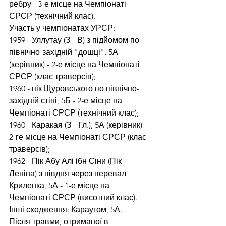
ребру - 3-е місце на Чемпіонаті 
СРСР (технічний клас).
Участь у чемпіонатах УРСР:
1959 - Уллутау (З - В) з підйомом по 
північно-західній "дошці", 5А 
(керівник) - 2-е місце на Чемпіонаті 
СРСР (клас траверсів);
1960 - пік Щуровського по північно-
західній стіні, 5Б - 2-е місце на 
Чемпіонаті СРСР (технічний клас);
1960 - Каракая (З - Гл.), 5А (керівник) - 
2-ге місце на Чемпіонаті СРСР (клас 
траверсів);
1962 - Пік Абу Алі ібн Сіни (Пік 
Леніна) з півдня через перевал 
Криленка, 5А - 1-е місце на 
Чемпіонаті СРСР (висотний клас).
Інші сходження: Караугом, 5А.
Після травми, отриманої в 