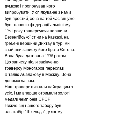
думкою і пропонував його 
випробувати. У спілкуванні з нами 
був простий, хоча на той час він уже 
був головою федерації альпінізму.
1961 року траверсуючи вершини 
Безенгійської стіни на Кавказі, на 
гребені вершини Дихтау в турі ми 
знайшли записку його брата Євгена. 
Вона була датована 1938 роком.
Цю записку після закінчення 
траверсу Моногаров переслав 
Віталію Абалакову в Москву. Вона 
допомогла нам.
Наш траверс визнали найкращим з 
усіх, і ми вперше отримали золоті 
медалі чемпіонів СРСР.
Нижче від нашого табору був 
альптабір "Шхельда", у якому 