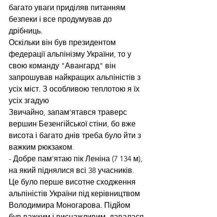
багато уваги приділяв питанням 
безпеки і все продумував до 
дрібниць.
Оскільки він був президентом 
федерації альпінізму України, то у 
свою команду "Авангард" він 
запрошував найкращих альпіністів з 
усіх міст. З особливою теплотою я їх 
усіх згадую
Звичайно, запам'ятався траверс 
вершин Безенгійської стіни, бо вже 
висота і багато днів треба було йти з 
важким рюкзаком.
- Добре пам'ятаю пік Леніна (7 134 м), 
на який піднялися всі 38 учасників. 
Це було перше висотне сходження 
альпіністів України під керівництвом 
Володимира Моногарова. Підйом 
був важким і виснажливим, давалася 