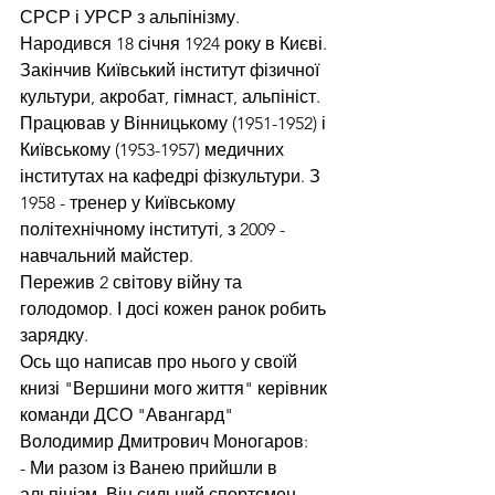
СРСР і УРСР з альпінізму.
Народився 18 січня 1924 року в Києві. 
Закінчив Київський інститут фізичної 
культури, акробат, гімнаст, альпініст. 
Працював у Вінницькому (1951-1952) і 
Київському (1953-1957) медичних 
інститутах на кафедрі фізкультури. З 
1958 - тренер у Київському 
політехнічному інституті, з 2009 - 
навчальний майстер.
Пережив 2 світову війну та 
голодомор. І досі кожен ранок робить 
зарядку.
Ось що написав про нього у своїй 
книзі "Вершини мого життя" керівник 
команди ДСО "Авангард" 
Володимир Дмитрович Моногаров:
- Ми разом із Ванею прийшли в 
альпінізм. Він сильний спортсмен - 