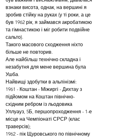
взнаки висота, однак, на вершині я 
зробив стійку на руках (у ті роки, а це 
був 1962 рік, я займався акробатикою 
та гімнастикою і міг робити подвійне 
сальто).
Такого масового сходження ніхто 
більше не повторив.
Але найбільш технічно складна і 
незабутня для мене вершина була 
Ушба.
Найвищі здобутки в альпінізмі:
1961 - Коштан - Міжиргі - Дихтау з 
підйомом на Коштан північно-
східним ребром із льодовика 
Уллуауз, 5Б, першопроходження - 1-е 
місце на Чемпіонаті СРСР (клас 
траверсів);
1962 - пік Щуровського по північному 