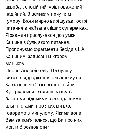
акробат, спокійний, урівноважений і 
надійний. З великим почуттям 
гумору. Ваня мирно вирішував гострі 
питання в найзапекліших суперечках. 
Я завжди прислухався до думки 
Кашина з будь-якого питання.
Пропонуємо фрагменти бесіди з І. А. 
Кашиним, записані Віктором 
Мацьком.
- Іване Андрійовичу, Ви були у 
витоків відродження альпінізму на 
Кавказі після 2гої світової війни. 
Зустрічалися і ходили разом із 
багатьма відомими, легендарними 
альпіністами, про яких ми вже 
говоримо в минулому. Якими вони 
Вам запам'яталися, що Ви про них 
могли б розповісти?