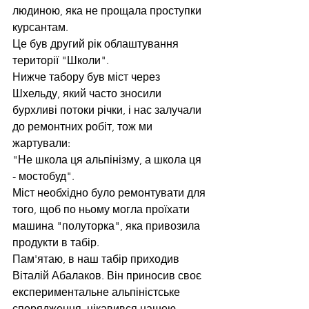
людиною, яка не прощала проступки 
курсантам.
Це був другий рік облаштування 
території "Школи".
Нижче табору був міст через 
Шхельду, який часто зносили 
бурхливі потоки річки, і нас залучали 
до ремонтних робіт, тож ми 
жартували:
"Не школа ця альпінізму, а школа ця 
- мостобуд".
Міст необхідно було ремонтувати для 
того, щоб по ньому могла проїхати 
машина "полуторка", яка привозила 
продукти в табір.
Пам'ятаю, в наш табір приходив 
Віталій Абалаков. Він приносив своє 
експериментальне альпіністське 
спорядження, цікавився нашою 