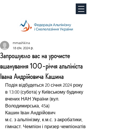
mmashkina
18 січ. 2024 р.
Запрошуємо вас на урочисте
вшанування 100-річчя альпініста
Івана Андрійовича Кашина
Подія відбудеться 20 січня 2024 року 
в 13:00 (субота) у Київському будинку 
вчених НАН України (вул. 
Володимирська, 45а)
Кашин Іван Андрійович
м.с. з альпінізму, к.м.с. з акробатики, 
гімнаст. Чемпіон і призер чемпіонатів 