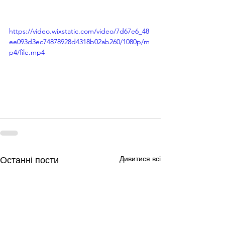
https://video.wixstatic.com/video/7d67e6_48
ee093d3ec74878928d4318b02ab260/1080p/m
p4/file.mp4
Дивитися всі
Останні пости