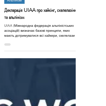
22 жовт. 2025 р.
Читати 1 хв
Альпінізм
Декларація UIAA про хайкінг, скелелазіння
та альпінізм
UIAA (Міжнародна федерація альпіністських
асоціацій) визначає базові принципи, яких
мають дотримуватися всі хайкери, скелелази та
альпіністи у своїй діяльності. Ця Декларація —
своєрідний етичний кодекс, що спрямований на
відповідальне ставлення до природи, партнерів,
безпеки та спортивних цінностей. Федерація
альпінізму і скелелазіння України (ФАіСУ) є
офіційним членом UIAA та впроваджує (так,
впроводжує, повільно, але як є) та підтримує ці
принципи. І дуже вдячні обласним Ф