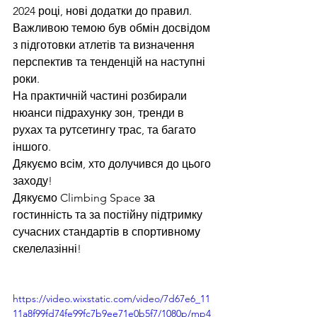
2024 році, нові додатки до правил.
Важливою темою був обмін досвідом 
з підготовки атлетів та визначення 
перспектив та тенденцій на наступні 
роки.
На практичній частині розбирали 
нюанси підрахунку зон, тренди в 
рухах та рутсетингу трас, та багато 
іншого.
Дякуємо всім, хто долучився до цього 
заходу!
Дякуємо Climbing Space за 
гостинність та за постійну підтримку 
сучасних стандартів в спортивному 
скелелазінні!
https://video.wixstatic.com/video/7d67e6_11
11a8f99fd74fe99fc7b9ee71e0b5f7/1080p/mp4